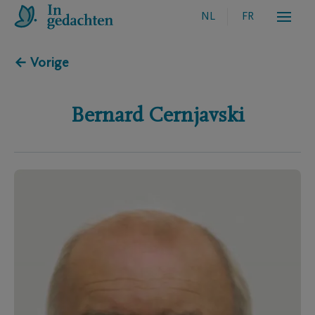
NL
FR
← Vorige
Bernard
Cernjavski