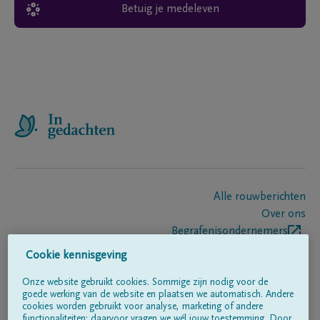
Betuig je medeleven
Alle rouwberichten
Over ons
Begrafenisondernemers
Contact
Cookie kennisgeving
Onze website gebruikt cookies. Sommige zijn nodig voor de
goede werking van de website en plaatsen we automatisch. Andere
Volg ons op
cookies worden gebruikt voor analyse, marketing of andere
functionaliteiten; daarvoor vragen we wél jouw toestemming. Door