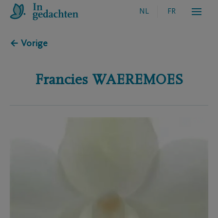
NL
FR
← Vorige
Francies
WAEREMOES