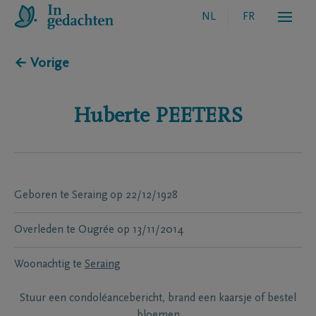
NL
FR
← Vorige
Huberte
PEETERS
Geboren te
Seraing
op
22/12/1928
Overleden te
Ougrée
op
13/11/2014
Woonachtig te
Seraing
Stuur een condoléancebericht, brand een kaarsje of bestel
bloemen