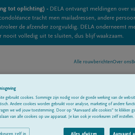
ng tot oplichting) -
DELA ontvangt meldingen over va
ondoléance tracht men mailadressen, andere persoon
controleer de afzender zorgvuldig. DELA onderneemt m
 nooit volledig uit te sluiten, dus blijf waakzaam.
Alle rouwberichten
Over ons
B
nisgeving
te gebruikt cookies. Sommige zijn nodig voor de goede werking van de websit
sch. Andere cookies worden gebruikt voor analyse, marketing of andere functio
ragen we wél jouw toestemming. Door op “Aanvaard alle cookies” te klikken g
Mathues
laan van alle cookies op uw apparaat. Je kan ook je voorkeuren zelf instellen.
rkeuren zelf in
Alles afwijzen
Aanvaard a