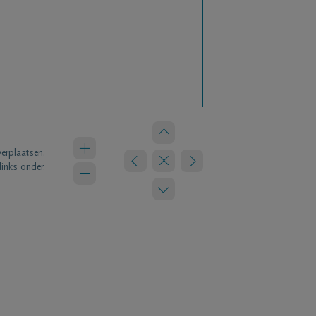
verplaatsen.
links onder.