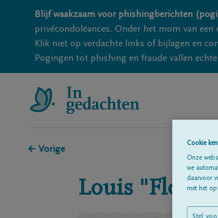
Blijf waakzaam voor phishingberichten (pogi
privécondoléances. Onder het mom van een c
Klik niet op verdachte links of bijlagen en 
Pogingen tot phishing en fraude vallen echter
Cookie ken
← Vorige
Onze websi
we automati
daarvoor v
Louis "Floris"
met het ops
Stel voo