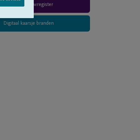
Rouwregister
Digitaal kaarsje branden