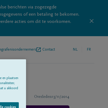
lse berichten via zogezegde
sgegevens of een betaling te bekomen.
eerdere acties om dit te voorkomen.
egrafenisondernemers
Contact
NL
FR
e en plaatsen
naliteiten;
aat u akkoord
Overleden
13/11/2014
lle cookies