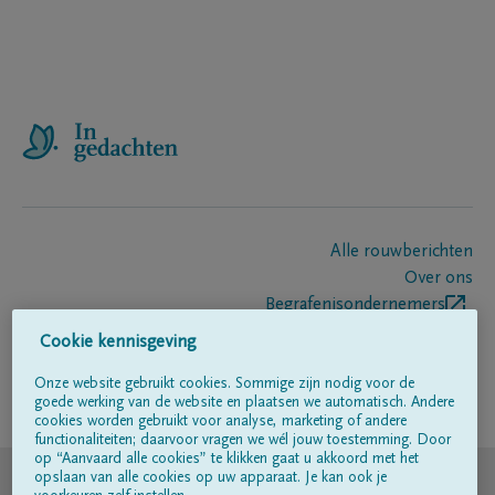
Alle rouwberichten
Over ons
Begrafenisondernemers
Contact
Cookie kennisgeving
Onze website gebruikt cookies. Sommige zijn nodig voor de
goede werking van de website en plaatsen we automatisch. Andere
Volg ons op
cookies worden gebruikt voor analyse, marketing of andere
functionaliteiten; daarvoor vragen we wél jouw toestemming. Door
op “Aanvaard alle cookies” te klikken gaat u akkoord met het
© DELA
opslaan van alle cookies op uw apparaat. Je kan ook je