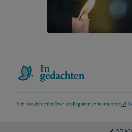
Alle rouwberichten
Over ons
Begrafenisondernemers
C
© DELA
Ge