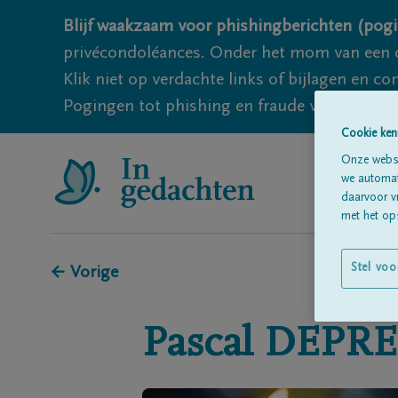
Blijf waakzaam voor phishingberichten (pogi
privécondoléances. Onder het mom van een c
Klik niet op verdachte links of bijlagen en 
Pogingen tot phishing en fraude vallen echter
Cookie ken
Onze websi
we automati
daarvoor v
met het ops
Stel voo
← Vorige
Pascal
DEPR