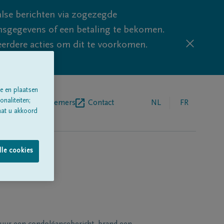
lse berichten via zogezegde
sgegevens of een betaling te bekomen.
eerdere acties om dit te voorkomen.
e en plaatsen
naliteiten;
egrafenisondernemers
Contact
NL
FR
aat u akkoord
lle cookies