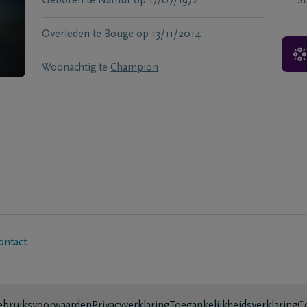
Geboren te
Namur
op
17/07/1972
S
Overleden te
Bouge
op
13/11/2014
Woonachtig te
Champion
ontact
bruiksvoorwaarden
Privacyverklaring
Toegankelijkheidsverklaring
C