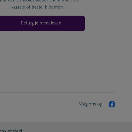
tuur een condoléancebericht, brand een
kaarsje of bestel bloemen
Betuig je medeleven
Volg ons op
ookiebeleid