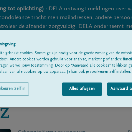
ng tot oplichting) -
DELA ontvangt meldingen over va
ondoléance tracht men mailadressen, andere persoon
controleer de afzender zorgvuldig. DELA onderneemt m
 nooit volledig uit te sluiten, dus blijf waakzaam.
nisgeving
te gebruikt cookies. Sommige zijn nodig voor de goede werking van de websit
sch. Andere cookies worden gebruikt voor analyse, marketing of andere functio
Alle rouwberichten
Over ons
B
ragen we wél jouw toestemming. Door op “Aanvaard alle cookies” te klikken g
laan van alle cookies op uw apparaat. Je kan ook je voorkeuren zelf instellen.
rkeuren zelf in
Alles afwijzen
Aanvaard a
EZ