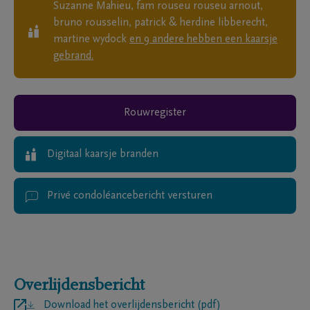
Suzanne Mahieu, fam rouseu rouseu arnout,
bruno rousselin, patrick & herdine libberecht,
martine wydock
en
9
andere
hebben een kaarsje
gebrand.
Rouwregister
Digitaal kaarsje branden
Privé condoléancebericht versturen
Overlijdensbericht
Download het overlijdensbericht (pdf)