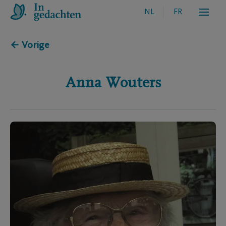
NL
FR
← Vorige
Anna
Wouters