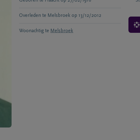
Geboren te
Haacht
op
27/02/1916
S
Overleden te
Melsbroek
op
13/12/2012
Woonachtig te
Melsbroek