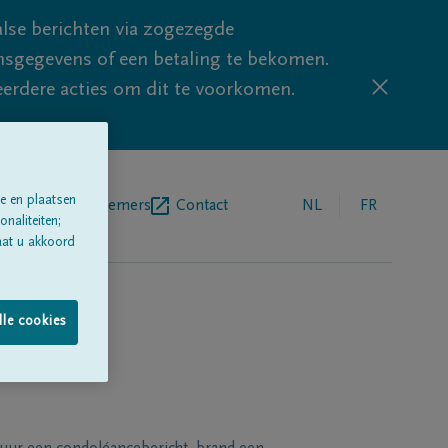
lse berichten via zogezegde
sgegevens of een betaling te bekomen.
eerdere acties om dit te voorkomen.
e en plaatsen
egrafenisondernemers
Contact
NL
FR
naliteiten;
aat u akkoord
lle cookies