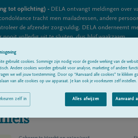
ng tot oplichting) -
DELA ontvangt meldingen over va
ondoléance tracht men mailadressen, andere persoon
controleer de afzender zorgvuldig. DELA onderneemt m
 nooit volledig uit te sluiten, dus blijf waakzaam.
nisgeving
te gebruikt cookies. Sommige zijn nodig voor de goede werking van de websit
Alle rouwberichten
Over ons
B
sch. Andere cookies worden gebruikt voor analyse, marketing of andere functio
ragen we wél jouw toestemming. Door op “Aanvaard alle cookies” te klikken g
laan van alle cookies op uw apparaat. Je kan ook je voorkeuren zelf instellen.
rkeuren zelf in
Alles afwijzen
Aanvaard a
hiels