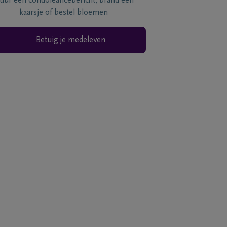
tuur een condoléancebericht, brand een
kaarsje of bestel bloemen
Betuig je medeleven