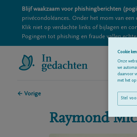
Blijf waakzaam voor phishingberichten (pogi
privécondoléances. Onder het mom van een c
Klik niet op verdachte links of bijlagen en 
Pogingen tot phishing en fraude vallen echter
Cookie ken
Onze websi
we automati
daarvoor v
met het ops
← Vorige
Stel voo
Raymond
Mic