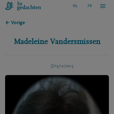
NL
FR
← Vorige
Madeleine
Vandersmissen
13/12/2013