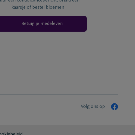
tuur een condoléancebericht, brand een
kaarsje of bestel bloemen
Betuig je medeleven
Volg ons op
ookiebeleid