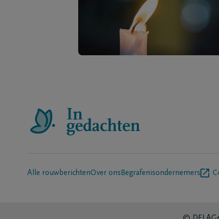
Alle rouwberichten
Over ons
Begrafenisondernemers
C
© DELA
Ge