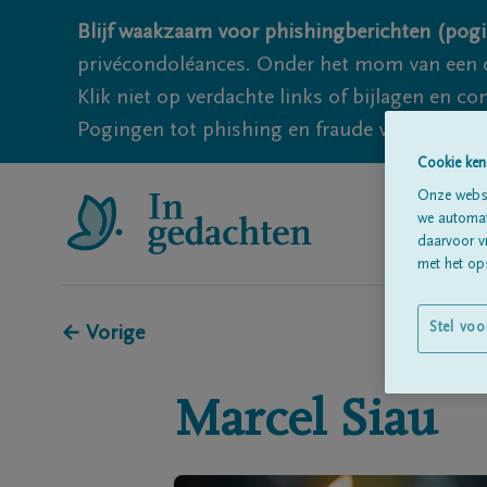
Blijf waakzaam voor phishingberichten (pogi
privécondoléances. Onder het mom van een c
Klik niet op verdachte links of bijlagen en 
Pogingen tot phishing en fraude vallen echter
Cookie ken
Onze websi
we automati
daarvoor v
met het ops
Stel voo
← Vorige
Marcel
Siau