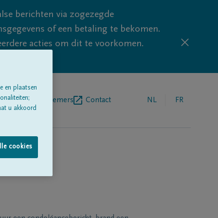
lse berichten via zogezegde
sgegevens of een betaling te bekomen.
eerdere acties om dit te voorkomen.
e en plaatsen
naliteiten;
egrafenisondernemers
Contact
NL
FR
aat u akkoord
lle cookies