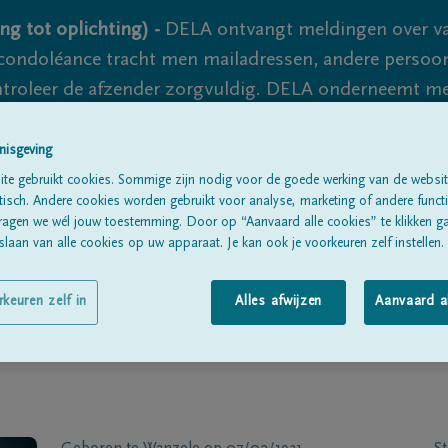
ng tot oplichting) -
DELA ontvangt meldingen over va
ondoléance tracht men mailadressen, andere persoon
controleer de afzender zorgvuldig. DELA onderneemt m
 nooit volledig uit te sluiten, dus blijf waakzaam.
nisgeving
te gebruikt cookies. Sommige zijn nodig voor de goede werking van de websit
sch. Andere cookies worden gebruikt voor analyse, marketing of andere functio
Alle rouwberichten
Over ons
B
ragen we wél jouw toestemming. Door op “Aanvaard alle cookies” te klikken g
laan van alle cookies op uw apparaat. Je kan ook je voorkeuren zelf instellen.
rkeuren zelf in
Alles afwijzen
Aanvaard a