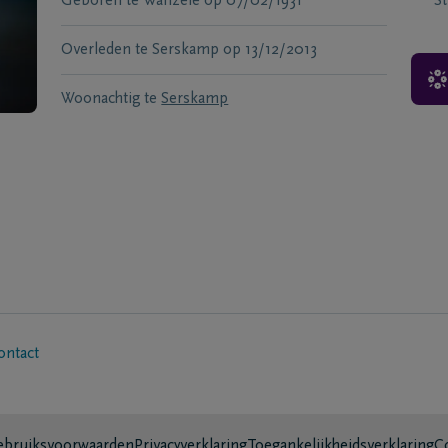
Geboren te
Wanzele
op
07/02/1931
S
Overleden te
Serskamp
op
13/12/2013
Woonachtig te
Serskamp
ontact
bruiksvoorwaarden
Privacyverklaring
Toegankelijkheidsverklaring
C