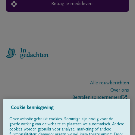
Betuig je medeleven
Alle rouwberichten
Over ons
Begrafenisondernemers
Contact
Cookie kennisgeving
Onze website gebruikt cookies. Sommige zijn nodig voor de
goede werking van de website en plaatsen we automatisch. Andere
Volg ons op
cookies worden gebruikt voor analyse, marketing of andere
functionaliteiten; daarvoor vragen we wél jouw toestemming. Door