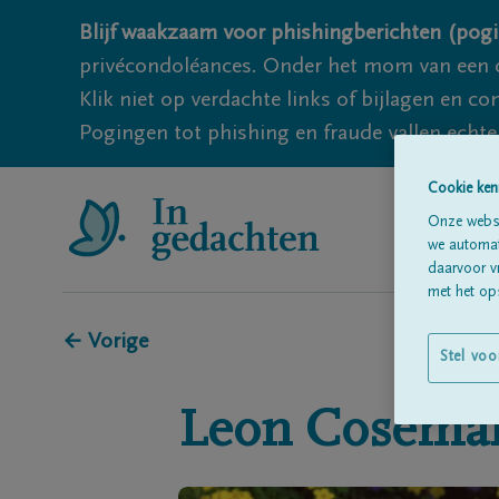
Blijf waakzaam voor phishingberichten (pogi
privécondoléances. Onder het mom van een c
Klik niet op verdachte links of bijlagen en 
Pogingen tot phishing en fraude vallen echter
Cookie ken
Onze websi
we automati
daarvoor v
met het ops
← Vorige
Stel voo
Leon
Cosema