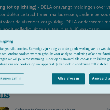
ng tot oplichting) -
DELA ontvangt meldingen over va
ondoléance tracht men mailadressen, andere persoon
controleer de afzender zorgvuldig. DELA onderneemt m
 nooit volledig uit te sluiten, dus blijf waakzaam.
nisgeving
te gebruikt cookies. Sommige zijn nodig voor de goede werking van de websit
Alle rouwberichten
Over ons
B
sch. Andere cookies worden gebruikt voor analyse, marketing of andere functio
ragen we wél jouw toestemming. Door op “Aanvaard alle cookies” te klikken g
laan van alle cookies op uw apparaat. Je kan ook je voorkeuren zelf instellen.
rkeuren zelf in
Alles afwijzen
Aanvaard a
ns