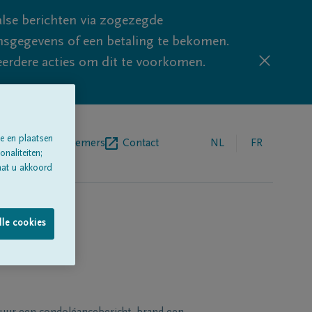
lse berichten via zogezegde
sgegevens of een betaling te bekomen.
eerdere acties om dit te voorkomen.
e en plaatsen
egrafenisondernemers
Contact
NL
FR
naliteiten;
aat u akkoord
lle cookies