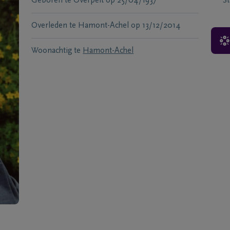
Geboren te
Overpelt
op
25/04/1937
S
Overleden te
Hamont-Achel
op
13/12/2014
Woonachtig te
Hamont-Achel