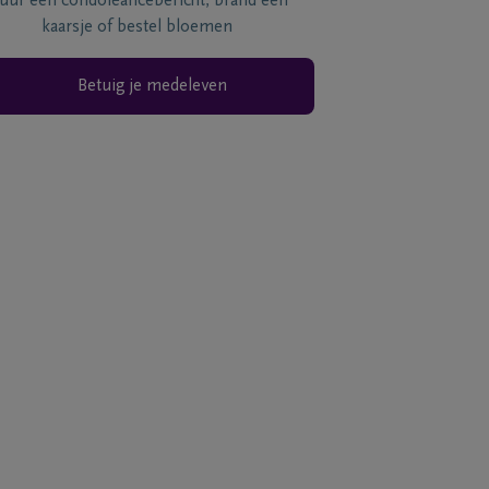
tuur een condoléancebericht, brand een
kaarsje of bestel bloemen
Betuig je medeleven