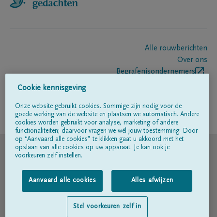
Alle rouwberichten
Over ons
Begrafenisondernemers
Contact
Cookie kennisgeving
Onze website gebruikt cookies. Sommige zijn nodig voor de
goede werking van de website en plaatsen we automatisch. Andere
Volg ons op
cookies worden gebruikt voor analyse, marketing of andere
functionaliteiten; daarvoor vragen we wél jouw toestemming. Door
op “Aanvaard alle cookies” te klikken gaat u akkoord met het
© DELA
opslaan van alle cookies op uw apparaat. Je kan ook je
voorkeuren zelf instellen.
Gebruiksvoorwaarden
Aanvaard alle cookies
Alles afwijzen
Privacyverklaring
Stel voorkeuren zelf in
Toegankelijkheidsverklaring