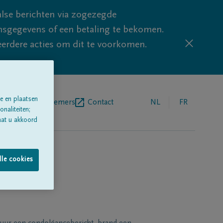
lse berichten via zogezegde
sgegevens of een betaling te bekomen.
eerdere acties om dit te voorkomen.
e en plaatsen
egrafenisondernemers
Contact
NL
FR
naliteiten;
aat u akkoord
lle cookies