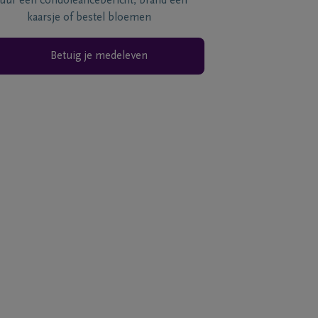
tuur een condoléancebericht, brand een
kaarsje of bestel bloemen
Betuig je medeleven