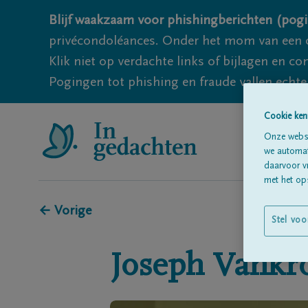
Blijf waakzaam voor phishingberichten (pogi
privécondoléances. Onder het mom van een c
Klik niet op verdachte links of bijlagen en 
Pogingen tot phishing en fraude vallen echter
Cookie ken
Onze websi
we automati
daarvoor v
met het ops
← Vorige
Stel voo
Joseph
Vankr