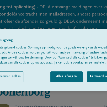
ng tot oplichting) -
DELA ontvangt meldingen over va
ondoléance tracht men mailadressen, andere persoon
controleer de afzender zorgvuldig. DELA onderneemt m
 nooit volledig uit te sluiten, dus blijf waakzaam.
nisgeving
te gebruikt cookies. Sommige zijn nodig voor de goede werking van de websit
Alle rouwberichten
Over ons
B
sch. Andere cookies worden gebruikt voor analyse, marketing of andere functio
ragen we wél jouw toestemming. Door op “Aanvaard alle cookies” te klikken g
laan van alle cookies op uw apparaat. Je kan ook je voorkeuren zelf instellen.
rkeuren zelf in
Alles afwijzen
Aanvaard a
oonenborg