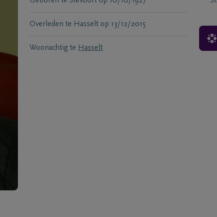
Geboren te
Stevoort
op
10/10/1927
S
Overleden te
Hasselt
op
13/12/2015
Woonachtig te
Hasselt