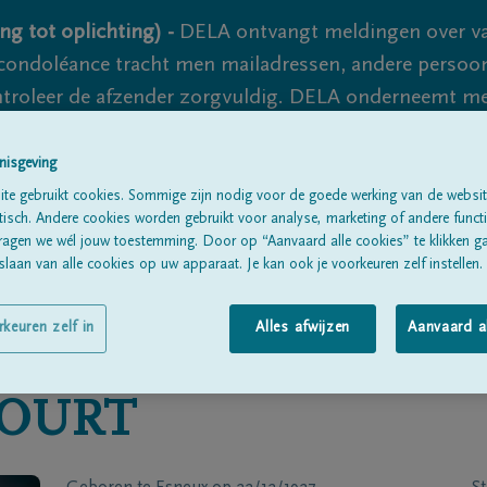
ng tot oplichting) -
DELA ontvangt meldingen over va
ondoléance tracht men mailadressen, andere persoon
controleer de afzender zorgvuldig. DELA onderneemt m
 nooit volledig uit te sluiten, dus blijf waakzaam.
nisgeving
te gebruikt cookies. Sommige zijn nodig voor de goede werking van de websit
sch. Andere cookies worden gebruikt voor analyse, marketing of andere functio
Alle rouwberichten
Over ons
B
ragen we wél jouw toestemming. Door op “Aanvaard alle cookies” te klikken g
laan van alle cookies op uw apparaat. Je kan ook je voorkeuren zelf instellen.
rkeuren zelf in
Alles afwijzen
Aanvaard a
OURT