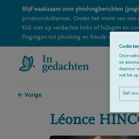
Blijf waakzaam voor phishingberichten (pogi
privécondoléances. Onder het mom van een c
Klik niet op verdachte links of bijlagen en 
Pogingen tot phishing en fraude vallen echter
Cookie ken
Onze websi
we automati
daarvoor v
met het ops
Stel voo
← Vorige
Léonce
HINC