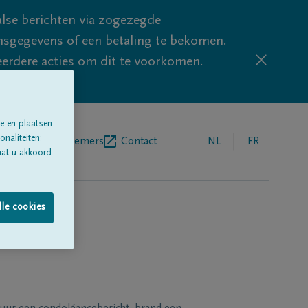
lse berichten via zogezegde
sgegevens of een betaling te bekomen.
eerdere acties om dit te voorkomen.
e en plaatsen
naliteiten;
egrafenisondernemers
Contact
NL
FR
aat u akkoord
lle cookies