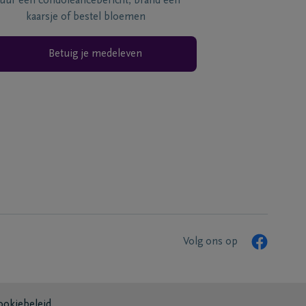
tuur een condoléancebericht, brand een
kaarsje of bestel bloemen
Betuig je medeleven
Volg ons op
ookiebeleid