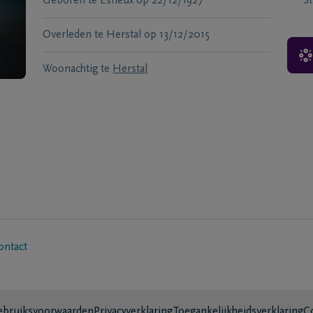
Geboren te
Esneux
op
22/12/1927
S
Overleden te
Herstal
op
13/12/2015
Woonachtig te
Herstal
ontact
bruiksvoorwaarden
Privacyverklaring
Toegankelijkheidsverklaring
C