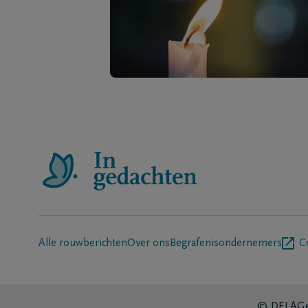
Alle rouwberichten
Over ons
Begrafenisondernemers
C
© DELA
Ge