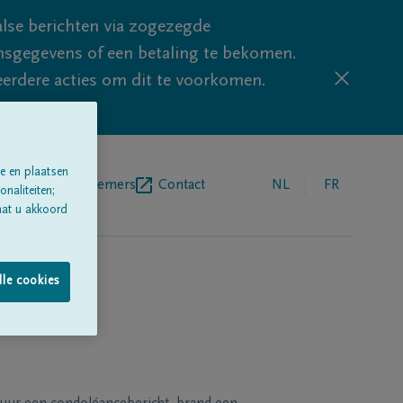
lse berichten via zogezegde
sgegevens of een betaling te bekomen.
eerdere acties om dit te voorkomen.
e en plaatsen
egrafenisondernemers
Contact
NL
FR
naliteiten;
aat u akkoord
lle cookies