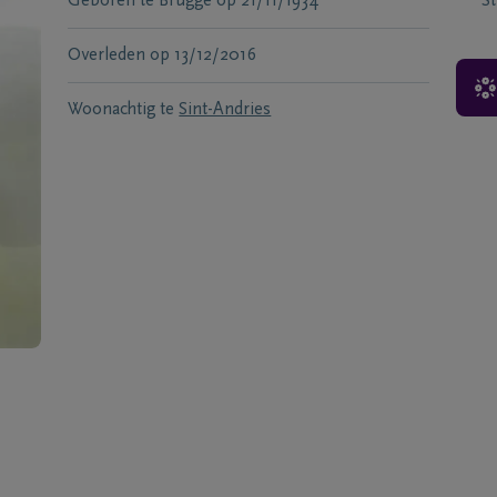
Geboren te
Brugge
op
21/11/1934
S
Overleden
op
13/12/2016
Woonachtig te
Sint-Andries