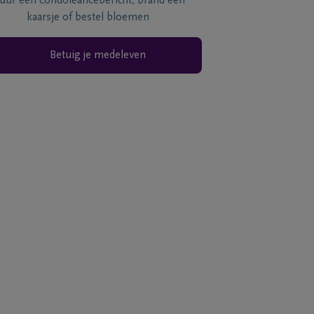
tuur een condoléancebericht, brand een
kaarsje of bestel bloemen
Betuig je medeleven