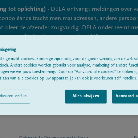
ng tot oplichting) -
DELA ontvangt meldingen over va
ondoléance tracht men mailadressen, andere persoon
controleer de afzender zorgvuldig. DELA onderneemt m
 nooit volledig uit te sluiten, dus blijf waakzaam.
nisgeving
te gebruikt cookies. Sommige zijn nodig voor de goede werking van de websit
Alle rouwberichten
Over ons
B
sch. Andere cookies worden gebruikt voor analyse, marketing of andere functio
ragen we wél jouw toestemming. Door op “Aanvaard alle cookies” te klikken g
laan van alle cookies op uw apparaat. Je kan ook je voorkeuren zelf instellen.
rkeuren zelf in
Alles afwijzen
Aanvaard a