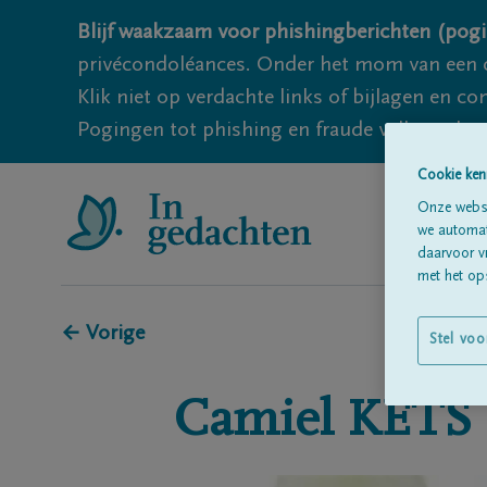
Blijf waakzaam voor phishingberichten (pogi
privécondoléances. Onder het mom van een c
Klik niet op verdachte links of bijlagen en 
Pogingen tot phishing en fraude vallen echter
Cookie ken
Onze websi
we automati
daarvoor v
met het ops
← Vorige
Stel voo
Camiel
KETS