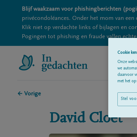
Blijf waakzaam voor phishingberichten (pogi
privécondoléances. Onder het mom van een c
Klik niet op verdachte links of bijlagen en 
Pogingen tot phishing en fraude vallen echter
Cookie ken
Onze websi
we automati
daarvoor v
met het ops
← Vorige
Stel voo
David
Cloet