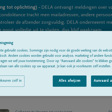
ng tot oplichting) -
DELA ontvangt meldingen over va
ondoléance tracht men mailadressen, andere persoon
controleer de afzender zorgvuldig. DELA onderneemt m
 nooit volledig uit te sluiten, dus blijf waakzaam.
nisgeving
te gebruikt cookies. Sommige zijn nodig voor de goede werking van de websit
Alle rouwberichten
Over ons
B
sch. Andere cookies worden gebruikt voor analyse, marketing of andere functio
ragen we wél jouw toestemming. Door op “Aanvaard alle cookies” te klikken g
laan van alle cookies op uw apparaat. Je kan ook je voorkeuren zelf instellen.
rkeuren zelf in
Alles afwijzen
Aanvaard a