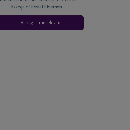
tuur een condoléancebericht, brand een
kaarsje of bestel bloemen
Betuig je medeleven