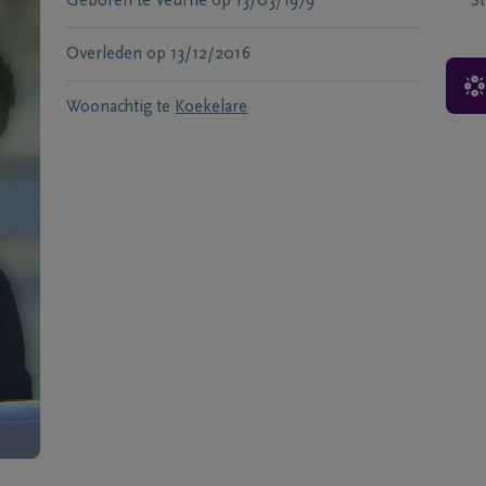
Geboren te
Veurne
op
13/03/1979
S
Overleden
op
13/12/2016
Woonachtig te
Koekelare