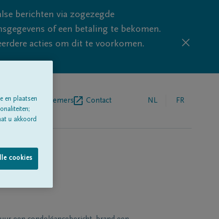
lse berichten via zogezegde
sgegevens of een betaling te bekomen.
eerdere acties om dit te voorkomen.
e en plaatsen
egrafenisondernemers
Contact
NL
FR
naliteiten;
aat u akkoord
lle cookies