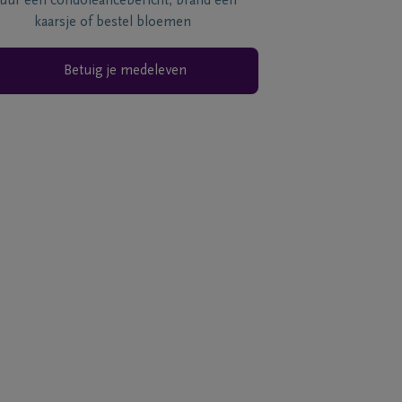
tuur een condoléancebericht, brand een
kaarsje of bestel bloemen
Betuig je medeleven