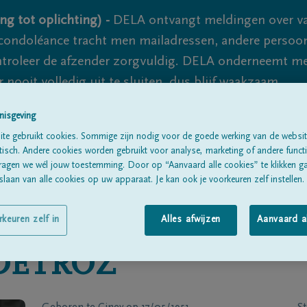
ng tot oplichting) -
DELA ontvangt meldingen over va
ondoléance tracht men mailadressen, andere persoon
controleer de afzender zorgvuldig. DELA onderneemt m
 nooit volledig uit te sluiten, dus blijf waakzaam.
nisgeving
te gebruikt cookies. Sommige zijn nodig voor de goede werking van de websit
Alle rouwberichten
Over ons
B
sch. Andere cookies worden gebruikt voor analyse, marketing of andere functio
ragen we wél jouw toestemming. Door op “Aanvaard alle cookies” te klikken g
laan van alle cookies op uw apparaat. Je kan ook je voorkeuren zelf instellen.
rkeuren zelf in
Alles afwijzen
Aanvaard a
DETROZ