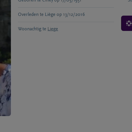
Geboren te
Ciney
op
17/05/1951
S
Overleden te
Liège
op
13/12/2016
Woonachtig te
Liege