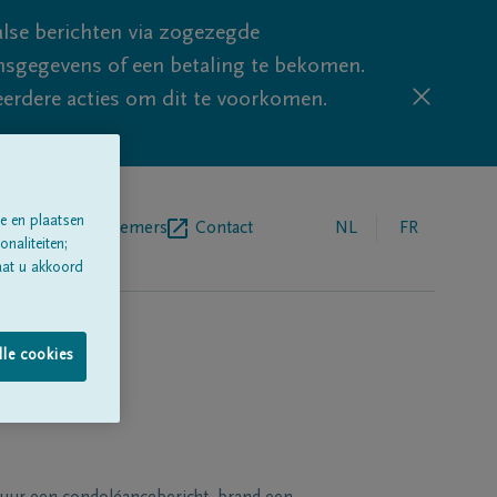
lse berichten via zogezegde
sgegevens of een betaling te bekomen.
eerdere acties om dit te voorkomen.
e en plaatsen
egrafenisondernemers
Contact
NL
FR
naliteiten;
aat u akkoord
lle cookies