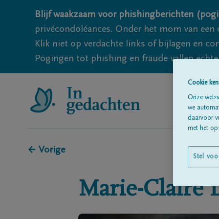
Blijf waakzaam voor phishingberichten (pogi
privécondoléances. Onder het mom van een c
Klik niet op verdachte links of bijlagen en 
Pogingen tot phishing en fraude vallen echter
Cookie ken
Onze websi
we automati
daarvoor v
met het ops
← Vorige
Stel voo
Marie-Claire