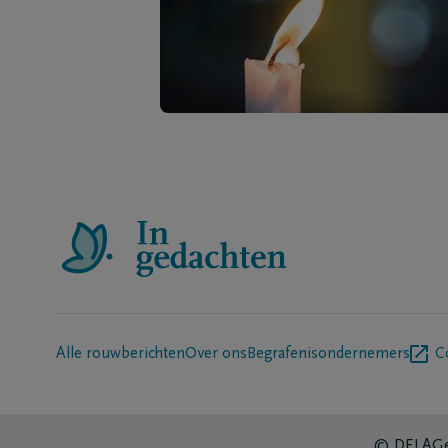
Alle rouwberichten
Over ons
Begrafenisondernemers
C
© DELA
Ge