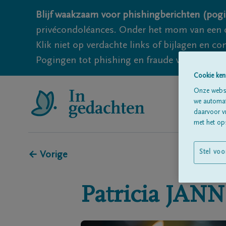
Blijf waakzaam voor phishingberichten (pogi
privécondoléances. Onder het mom van een c
Klik niet op verdachte links of bijlagen en 
Pogingen tot phishing en fraude vallen echter
Cookie ken
Onze websi
we automati
daarvoor v
met het ops
Stel voo
← Vorige
Patricia
JANN