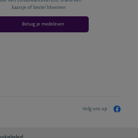
tuur een condoléancebericht, brand een
kaarsje of bestel bloemen
Betuig je medeleven
Volg ons op
ookiebeleid