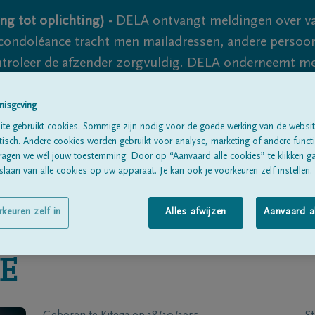
ng tot oplichting) -
DELA ontvangt meldingen over va
ondoléance tracht men mailadressen, andere persoon
controleer de afzender zorgvuldig. DELA onderneemt m
 nooit volledig uit te sluiten, dus blijf waakzaam.
nisgeving
te gebruikt cookies. Sommige zijn nodig voor de goede werking van de websit
sch. Andere cookies worden gebruikt voor analyse, marketing of andere functio
Alle rouwberichten
Over ons
B
ragen we wél jouw toestemming. Door op “Aanvaard alle cookies” te klikken g
laan van alle cookies op uw apparaat. Je kan ook je voorkeuren zelf instellen.
rkeuren zelf in
Alles afwijzen
Aanvaard a
E