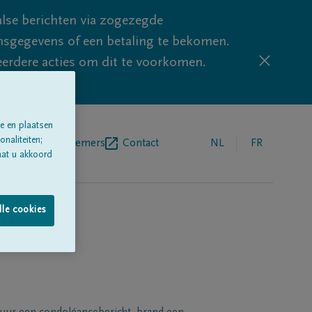
lse berichten via zogezegde
sgegevens of een betaling te bekomen.
eerdere acties om dit te voorkomen.
e en plaatsen
naliteiten;
egrafenisondernemers
Contact
NL
FR
aat u akkoord
lle cookies