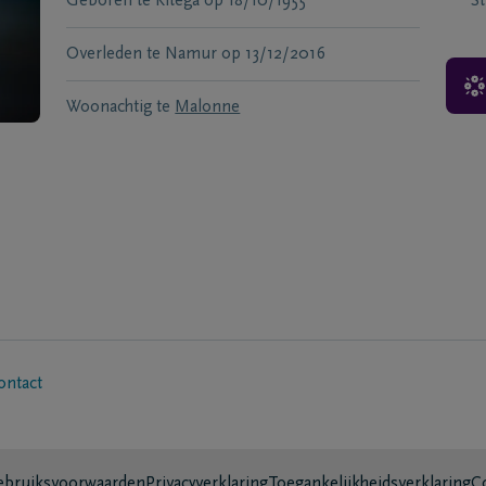
Geboren te
Kitega
op
18/10/1955
S
Overleden te
Namur
op
13/12/2016
Woonachtig te
Malonne
ontact
bruiksvoorwaarden
Privacyverklaring
Toegankelijkheidsverklaring
C