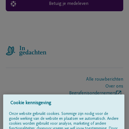
Betuig je medeleven
Alle rouwberichten
Over ons
Begrafenisondernemers
Contact
Cookie kennisgeving
Onze website gebruikt cookies. Sommige zijn nodig voor de
goede werking van de website en plaatsen we automatisch. Andere
Volg ons op
cookies worden gebruikt voor analyse, marketing of andere
functionaliteiten; daarvoor vragen we wél jouw toestemming. Door