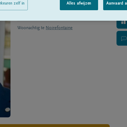
Geboren te
Dinant
op
19/10/1984
rkeuren zelf in
Alles afwijzen
Aanvaard a
Overleden
op
13/12/2016
Woonachtig te
Noirefontaine