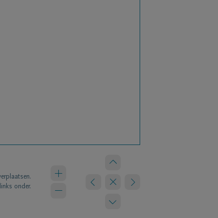
verplaatsen.
links onder.