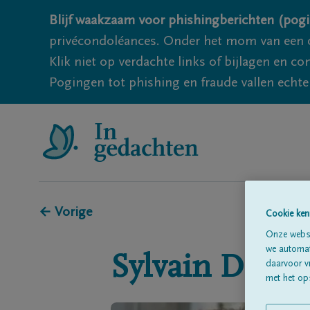
Blijf waakzaam voor phishingberichten (pogi
privécondoléances. Onder het mom van een c
Klik niet op verdachte links of bijlagen en 
Pogingen tot phishing en fraude vallen echter
← Vorige
Cookie ken
Onze websi
we automati
Sylvain
DEFA
daarvoor v
met het ops