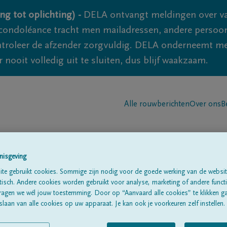
ng tot oplichting) -
DELA ontvangt meldingen over va
ondoléance tracht men mailadressen, andere persoon
controleer de afzender zorgvuldig. DELA onderneemt m
 nooit volledig uit te sluiten, dus blijf waakzaam.
Alle rouwberichten
Over ons
B
nisgeving
te gebruikt cookies. Sommige zijn nodig voor de goede werking van de websit
sch. Andere cookies worden gebruikt voor analyse, marketing of andere functio
T
ragen we wél jouw toestemming. Door op “Aanvaard alle cookies” te klikken g
laan van alle cookies op uw apparaat. Je kan ook je voorkeuren zelf instellen.