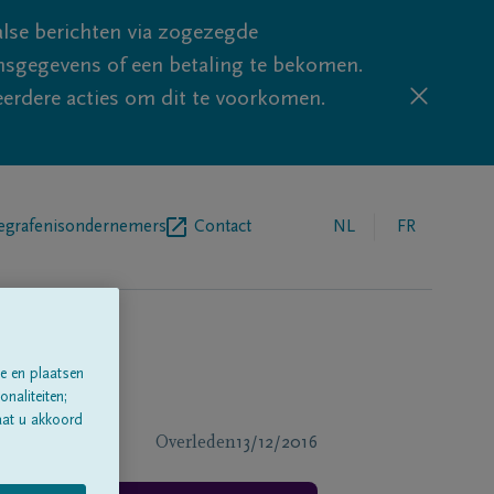
lse berichten via zogezegde
sgegevens of een betaling te bekomen.
eerdere acties om dit te voorkomen.
egrafenisondernemers
Contact
NL
FR
e en plaatsen
naliteiten;
aat u akkoord
Overleden
13/12/2016