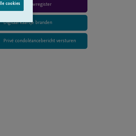
lle cookies
Rouwregister
Digitaal kaarsje branden
Privé condoléancebericht versturen