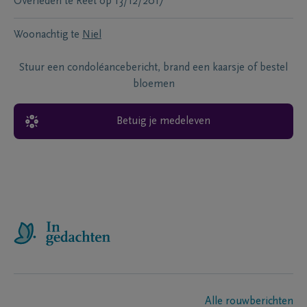
Overleden te
Reet
op
13/12/2017
Woonachtig te
Niel
Stuur een condoléancebericht, brand een kaarsje of bestel
bloemen
Betuig je medeleven
Alle rouwberichten