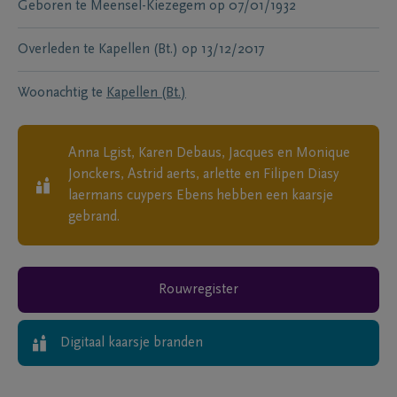
Geboren te
Meensel-Kiezegem
op
07/01/1932
Overleden te
Kapellen (Bt.)
op
13/12/2017
Woonachtig te
Kapellen (Bt.)
Anna Lgist, Karen Debaus, Jacques en Monique
Jonckers, Astrid aerts, arlette en Filipen Diasy
laermans cuypers Ebens
hebben een kaarsje
gebrand.
Rouwregister
Digitaal kaarsje branden