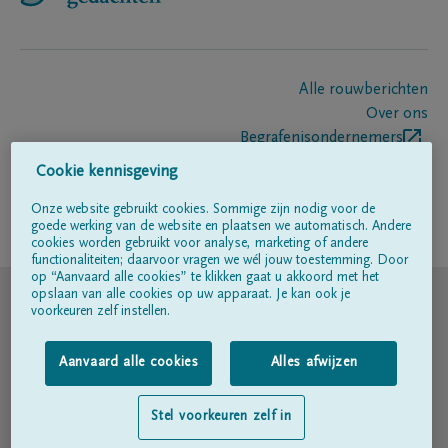
Alle rouwberichten
Over ons
Begrafenisondernemers
Contact
Cookie kennisgeving
Onze website gebruikt cookies. Sommige zijn nodig voor de
goede werking van de website en plaatsen we automatisch. Andere
Volg ons op
cookies worden gebruikt voor analyse, marketing of andere
functionaliteiten; daarvoor vragen we wél jouw toestemming. Door
op “Aanvaard alle cookies” te klikken gaat u akkoord met het
© DELA
opslaan van alle cookies op uw apparaat. Je kan ook je
voorkeuren zelf instellen.
Gebruiksvoorwaarden
Aanvaard alle cookies
Alles afwijzen
Privacyverklaring
Stel voorkeuren zelf in
Toegankelijkheidsverklaring