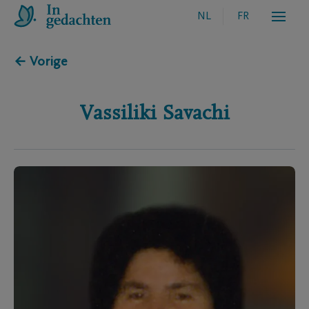
NL
FR
← Vorige
Vassiliki
Savachi