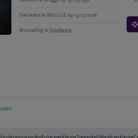
Geboren te
Brugge
op
15/03/1938
S
Overleden te
BRUGGE
op
13/12/2018
Woonachtig te
Oostkamp
ontact
bruiksvoorwaarden
Privacyverklaring
Toegankelijkheidsverklaring
C