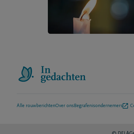
Alle rouwberichten
Over ons
Begrafenisondernemers
C
© DELA
Ge