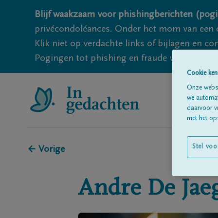
Blijf waakzaam voor phishingberichten (pogi
privécondoléances. Onder het mom van een c
Klik niet op verdachte links of bijlagen en 
Pogingen tot phishing en fraude vallen echter
Cookie ken
Onze websi
we automati
daarvoor v
met het ops
Stel voo
← Vorige
Andre
De Jae