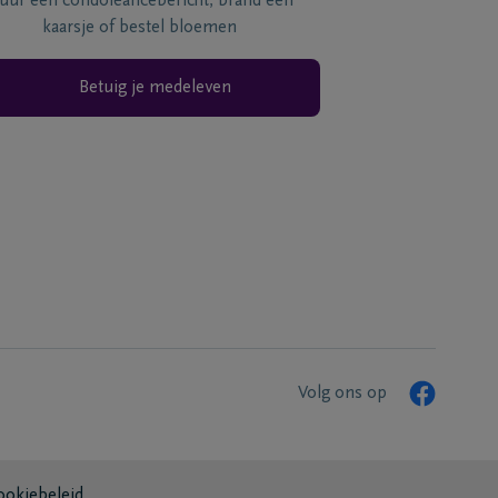
tuur een condoléancebericht, brand een
kaarsje of bestel bloemen
Betuig je medeleven
Volg ons op
ookiebeleid