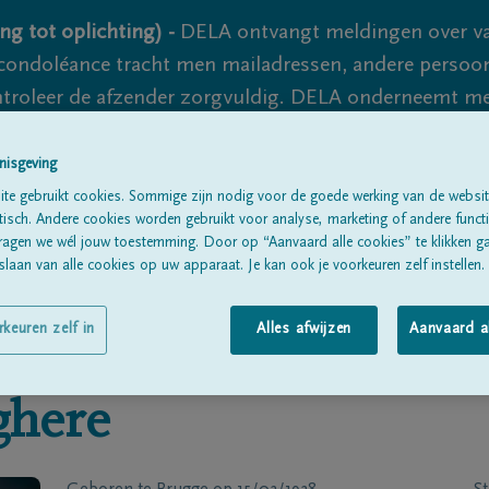
ng tot oplichting) -
DELA ontvangt meldingen over va
ondoléance tracht men mailadressen, andere persoon
controleer de afzender zorgvuldig. DELA onderneemt m
 nooit volledig uit te sluiten, dus blijf waakzaam.
nisgeving
te gebruikt cookies. Sommige zijn nodig voor de goede werking van de websit
sch. Andere cookies worden gebruikt voor analyse, marketing of andere functio
Alle rouwberichten
Over ons
B
ragen we wél jouw toestemming. Door op “Aanvaard alle cookies” te klikken g
laan van alle cookies op uw apparaat. Je kan ook je voorkeuren zelf instellen.
rkeuren zelf in
Alles afwijzen
Aanvaard a
ghere