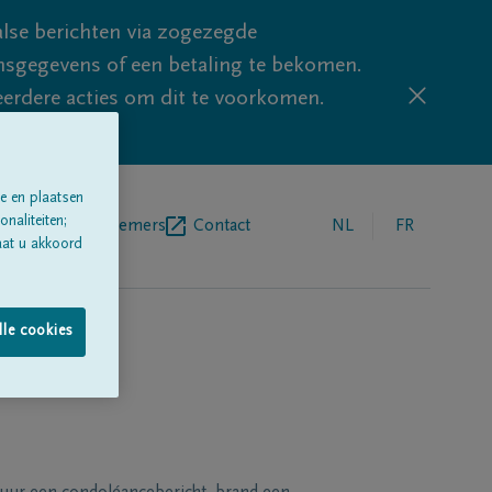
lse berichten via zogezegde
sgegevens of een betaling te bekomen.
eerdere acties om dit te voorkomen.
e en plaatsen
naliteiten;
egrafenisondernemers
Contact
NL
FR
aat u akkoord
lle cookies