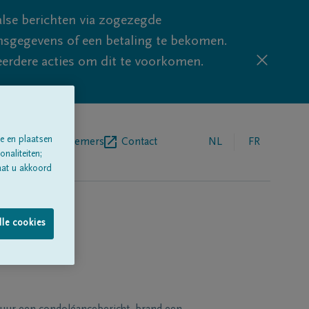
lse berichten via zogezegde
sgegevens of een betaling te bekomen.
eerdere acties om dit te voorkomen.
e en plaatsen
egrafenisondernemers
Contact
NL
FR
naliteiten;
aat u akkoord
lle cookies