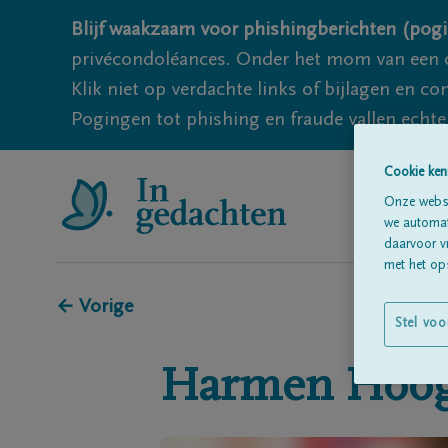
Blijf waakzaam voor phishingberichten (pogi
privécondoléances. Onder het mom van een c
Klik niet op verdachte links of bijlagen en 
Pogingen tot phishing en fraude vallen echter
Cookie ken
Onze websi
we automati
daarvoor v
met het ops
← Vorige
Stel voo
Harmen
Hoog