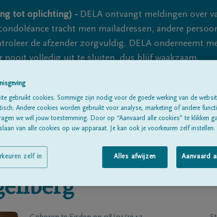
ng tot oplichting) -
DELA ontvangt meldingen over va
ondoléance tracht men mailadressen, andere persoon
controleer de afzender zorgvuldig. DELA onderneemt m
 nooit volledig uit te sluiten, dus blijf waakzaam.
nisgeving
te gebruikt cookies. Sommige zijn nodig voor de goede werking van de websit
Alle rouwberichten
Over ons
B
sch. Andere cookies worden gebruikt voor analyse, marketing of andere functio
ragen we wél jouw toestemming. Door op “Aanvaard alle cookies” te klikken g
laan van alle cookies op uw apparaat. Je kan ook je voorkeuren zelf instellen.
rkeuren zelf in
Alles afwijzen
Aanvaard a
enberg