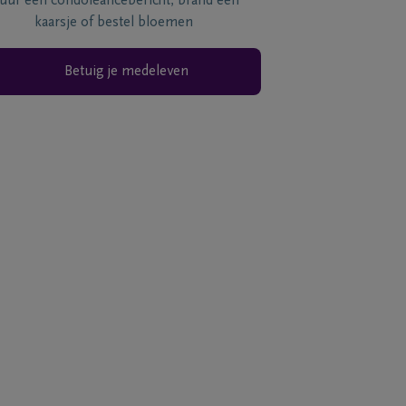
tuur een condoléancebericht, brand een
kaarsje of bestel bloemen
Betuig je medeleven