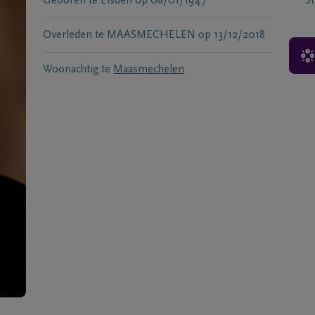
Geboren te
Eisden
op
08/01/1947
S
Overleden te
MAASMECHELEN
op
13/12/2018
Woonachtig te
Maasmechelen