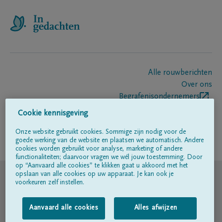
Alle rouwberichten
Over ons
Begrafenisondernemers
Contact
Cookie kennisgeving
Onze website gebruikt cookies. Sommige zijn nodig voor de
goede werking van de website en plaatsen we automatisch. Andere
Volg ons op
cookies worden gebruikt voor analyse, marketing of andere
functionaliteiten; daarvoor vragen we wél jouw toestemming. Door
op “Aanvaard alle cookies” te klikken gaat u akkoord met het
© DELA
opslaan van alle cookies op uw apparaat. Je kan ook je
voorkeuren zelf instellen.
Gebruiksvoorwaarden
Aanvaard alle cookies
Alles afwijzen
Privacyverklaring