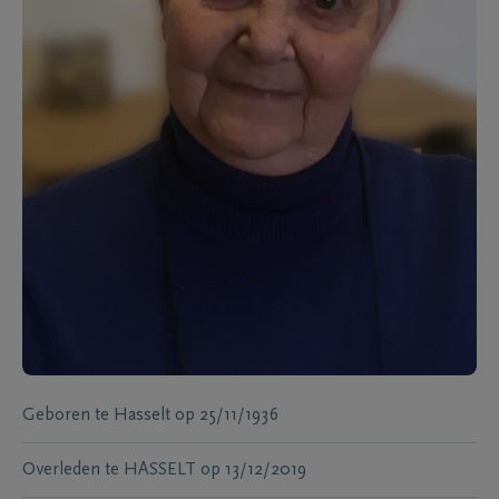
Geboren te
Hasselt
op
25/11/1936
Overleden te
HASSELT
op
13/12/2019