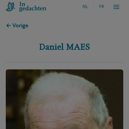
NL
FR
← Vorige
Daniel
MAES