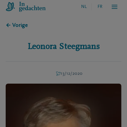
NL
FR
← Vorige
Leonora
Steegmans
13/12/2020