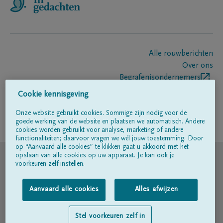
Alle rouwberichten
Over ons
Begrafenisondernemers
Contact
Cookie kennisgeving
Onze website gebruikt cookies. Sommige zijn nodig voor de
goede werking van de website en plaatsen we automatisch. Andere
Volg ons op
cookies worden gebruikt voor analyse, marketing of andere
functionaliteiten; daarvoor vragen we wél jouw toestemming. Door
op “Aanvaard alle cookies” te klikken gaat u akkoord met het
© DELA
opslaan van alle cookies op uw apparaat. Je kan ook je
voorkeuren zelf instellen.
Gebruiksvoorwaarden
Aanvaard alle cookies
Alles afwijzen
Privacyverklaring
Stel voorkeuren zelf in
Toegankelijkheidsverklaring