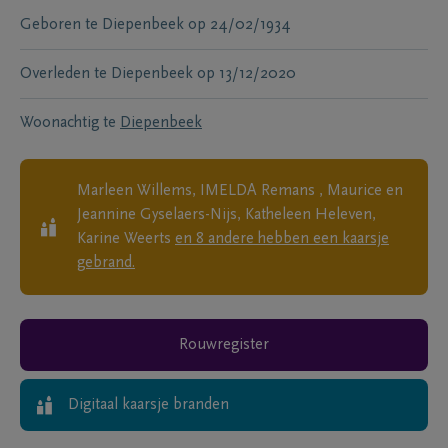
Geboren te
Diepenbeek
op
24/02/1934
Overleden te
Diepenbeek
op
13/12/2020
Woonachtig te
Diepenbeek
Marleen Willems, IMELDA Remans , Maurice en
Jeannine Gyselaers-Nijs, Katheleen Heleven,
Karine Weerts
en
8
andere
hebben een kaarsje
gebrand.
Rouwregister
Digitaal kaarsje branden