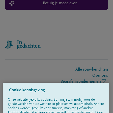
Betuig je medeleven
Alle rouwberichten
Over ons
Begrafenisondernemers
Contact
Cookie kennisgeving
Onze website gebruikt cookies. Sommige zijn nodig voor de
goede werking van de website en plaatsen we automatisch. Andere
Volg ons op
cookies worden gebruikt voor analyse, marketing of andere
functionaliteiten; daarvoor vragen we wél jouw toestemming. Door