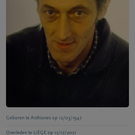
Geboren te
Anthisnes
op
12/03/1947
Overleden te
LIÈGE
op
13/12/2021