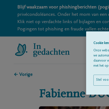
Blijf waakzaam voor phishingberichten (pogi
privécondoléances. Onder het mom van een c
Klik niet op verdachte links of bijlagen en 
Pogingen tot phishing en fraude vallen echter
Cookie ken
Onze websi
we automati
daarvoor v
met het ops
← Vorige
Stel voo
Fabienne
DU