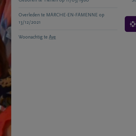
Geboren te
Tienen
op
11/03/1960
S
Overleden te
MARCHE-EN-FAMENNE
op
13/12/2021
Woonachtig te
Aye