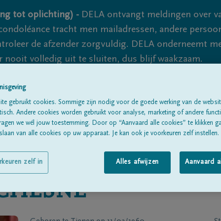
ng tot oplichting) -
DELA ontvangt meldingen over va
ondoléance tracht men mailadressen, andere persoon
controleer de afzender zorgvuldig. DELA onderneemt m
 nooit volledig uit te sluiten, dus blijf waakzaam.
nisgeving
Alle rouwberichten
Over ons
B
te gebruikt cookies. Sommige zijn nodig voor de goede werking van de websit
sch. Andere cookies worden gebruikt voor analyse, marketing of andere functio
ragen we wél jouw toestemming. Door op “Aanvaard alle cookies” te klikken g
laan van alle cookies op uw apparaat. Je kan ook je voorkeuren zelf instellen.
rkeuren zelf in
Alles afwijzen
Aanvaard a
CHESNE