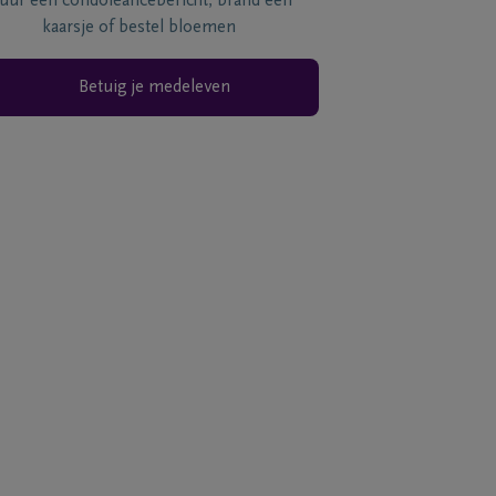
tuur een condoléancebericht, brand een
kaarsje of bestel bloemen
Betuig je medeleven