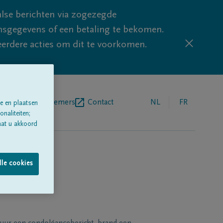
lse berichten via zogezegde
sgegevens of een betaling te bekomen.
eerdere acties om dit te voorkomen.
egrafenisondernemers
Contact
NL
FR
e en plaatsen
naliteiten;
aat u akkoord
lle cookies