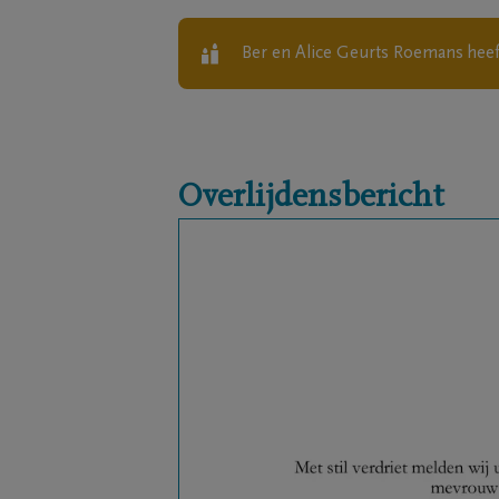
Ber en Alice Geurts Roemans
heef
Overlijdensbericht