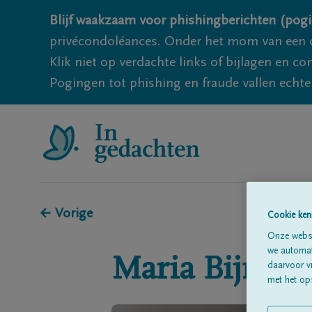
Blijf waakzaam voor phishingberichten (pogi
privécondoléances. Onder het mom van een c
Klik niet op verdachte links of bijlagen en 
Pogingen tot phishing en fraude vallen echter
← Vorige
Cookie ken
Onze websi
we automati
Maria
Bijnens
daarvoor v
met het ops