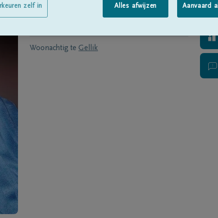
Geboren te
Veldwezelt
op
09/10/1933
rkeuren zelf in
Alles afwijzen
Aanvaard a
Overleden te
GENK
op
13/12/2021
Woonachtig te
Gellik