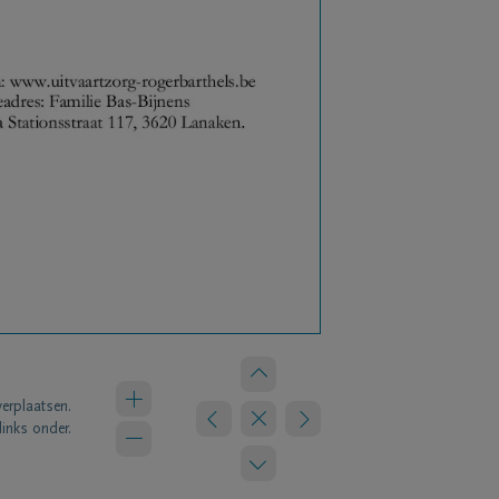
verplaatsen.
links onder.