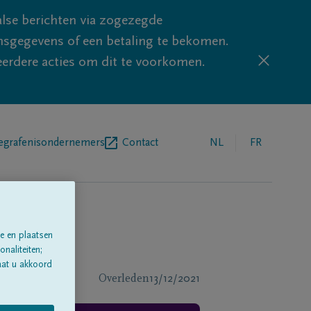
lse berichten via zogezegde
sgegevens of een betaling te bekomen.
eerdere acties om dit te voorkomen.
egrafenisondernemers
Contact
NL
FR
e en plaatsen
naliteiten;
aat u akkoord
Overleden
13/12/2021