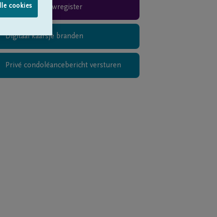
lle cookies
Rouwregister
Digitaal kaarsje branden
Privé condoléancebericht versturen