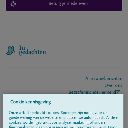
Betuig je medeleven
Alle rouwberichten
Over ons
Begrafenisondernemers
Contact
Cookie kennisgeving
Onze website gebruikt cookies. Sommige zijn nodig voor de
goede werking van de website en plaatsen we automatisch. Andere
Volg ons op
cookies worden gebruikt voor analyse, marketing of andere
functionaliteiten; daarvoor vragen we wél jouw toestemming. Door