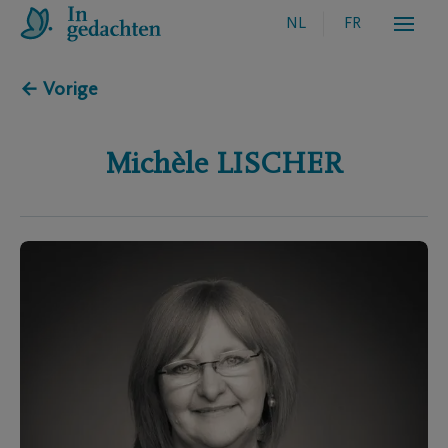
NL
FR
← Vorige
Michèle
LISCHER