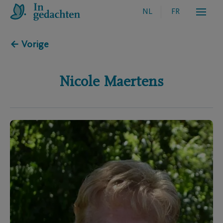
NL
FR
← Vorige
Nicole
Maertens