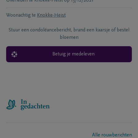
Overleden te
Knokke-Heist
op
13/12/2021
Woonachtig te
Knokke-Heist
Stuur een condoléancebericht, brand een kaarsje of bestel
bloemen
Betuig je medeleven
Alle rouwberichten