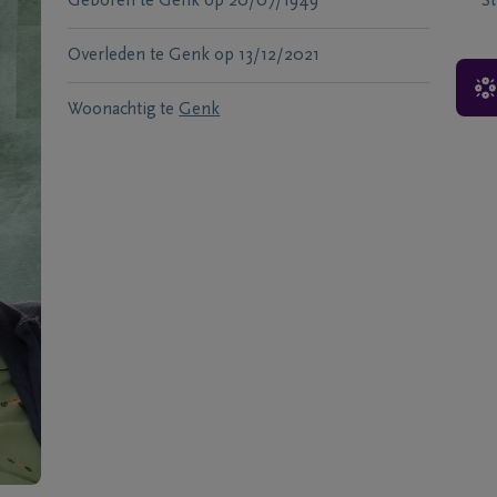
Geboren te
Genk
op
20/07/1949
S
Overleden te
Genk
op
13/12/2021
Woonachtig te
Genk