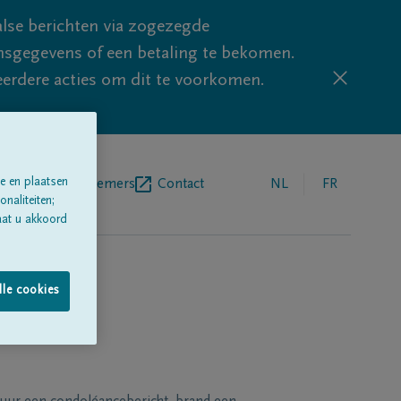
lse berichten via zogezegde
sgegevens of een betaling te bekomen.
eerdere acties om dit te voorkomen.
e en plaatsen
egrafenisondernemers
Contact
NL
FR
naliteiten;
aat u akkoord
lle cookies