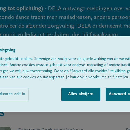
ng tot oplichting) -
DELA ontvangt meldingen over va
ondoléance tracht men mailadressen, andere persoon
controleer de afzender zorgvuldig. DELA onderneemt m
 nooit volledig uit te sluiten, dus blijf waakzaam.
nisgeving
te gebruikt cookies. Sommige zijn nodig voor de goede werking van de websit
Alle rouwberichten
Over ons
B
sch. Andere cookies worden gebruikt voor analyse, marketing of andere functio
ragen we wél jouw toestemming. Door op “Aanvaard alle cookies” te klikken g
laan van alle cookies op uw apparaat. Je kan ook je voorkeuren zelf instellen.
rkeuren zelf in
Alles afwijzen
Aanvaard a
s