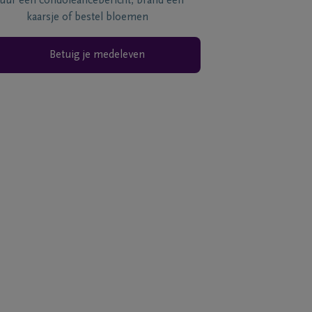
tuur een condoléancebericht, brand een
kaarsje of bestel bloemen
Betuig je medeleven