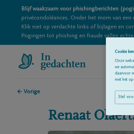
Blijf waakzaam voor phishingberichten (pogi
privécondoléances. Onder het mom van een c
Klik niet op verdachte links of bijlagen en 
Pogingen tot phishing en fraude vallen echter
Cookie ken
Onze websi
we automati
daarvoor v
met het ops
← Vorige
Stel voo
Renaat
Olaert