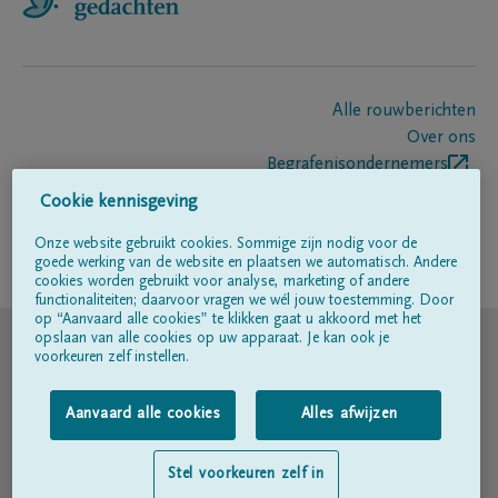
Alle rouwberichten
Over ons
Begrafenisondernemers
Contact
Cookie kennisgeving
Onze website gebruikt cookies. Sommige zijn nodig voor de
goede werking van de website en plaatsen we automatisch. Andere
Volg ons op
cookies worden gebruikt voor analyse, marketing of andere
functionaliteiten; daarvoor vragen we wél jouw toestemming. Door
op “Aanvaard alle cookies” te klikken gaat u akkoord met het
© DELA
opslaan van alle cookies op uw apparaat. Je kan ook je
voorkeuren zelf instellen.
Gebruiksvoorwaarden
Aanvaard alle cookies
Alles afwijzen
Privacyverklaring
Stel voorkeuren zelf in
Toegankelijkheidsverklaring