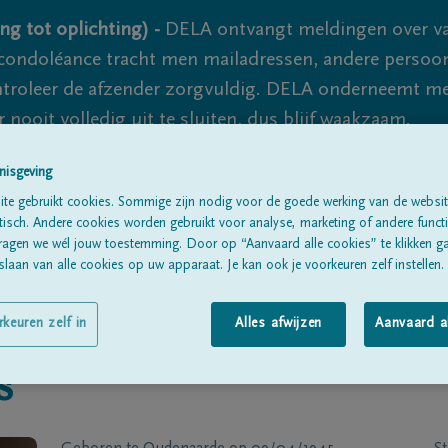
ng tot oplichting) -
DELA ontvangt meldingen over va
ondoléance tracht men mailadressen, andere persoon
controleer de afzender zorgvuldig. DELA onderneemt m
 nooit volledig uit te sluiten, dus blijf waakzaam.
nisgeving
te gebruikt cookies. Sommige zijn nodig voor de goede werking van de websit
Alle rouwberichten
Over ons
B
sch. Andere cookies worden gebruikt voor analyse, marketing of andere functio
ragen we wél jouw toestemming. Door op “Aanvaard alle cookies” te klikken g
laan van alle cookies op uw apparaat. Je kan ook je voorkeuren zelf instellen.
rkeuren zelf in
Alles afwijzen
Aanvaard a
s