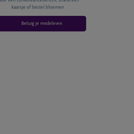
tuur een condoléancebericht, brand een
kaarsje of bestel bloemen
Betuig je medeleven