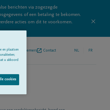
lse berichten via zogezegde
sgegevens of een betaling te bekomen.
eerdere acties om dit te voorkomen.
e en plaatsen
egrafenisondernemers
Contact
NL
FR
naliteiten;
aat u akkoord
lle cookies