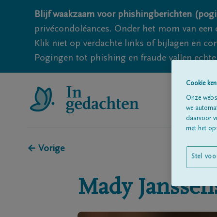
Blijf waakzaam voor phishingberichten (pogi
privécondoléances. Onder het mom van een c
Klik niet op verdachte links of bijlagen en 
Pogingen tot phishing en fraude vallen echter
Cookie ken
Onze websi
we automati
daarvoor v
met het ops
← Vorige
Stel voo
Mady
Janssen