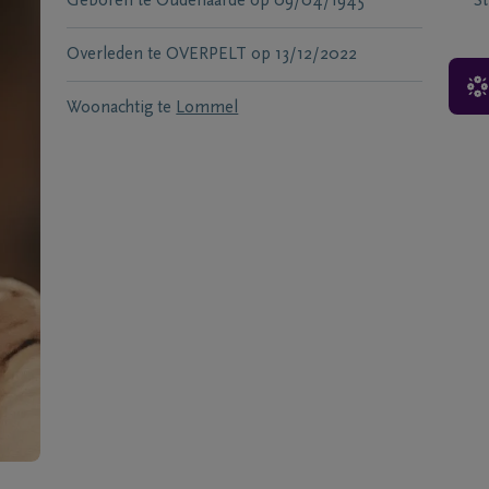
Geboren te
Oudenaarde
op
09/04/1945
S
Overleden te
OVERPELT
op
13/12/2022
Woonachtig te
Lommel