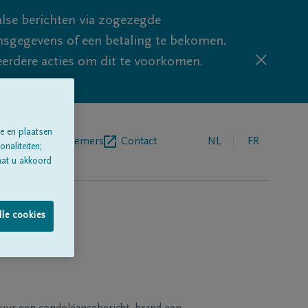
lse berichten via zogezegde
sgegevens of een betaling te bekomen.
eerdere acties om dit te voorkomen.
e en plaatsen
egrafenisondernemers
Contact
NL
FR
naliteiten;
aat u akkoord
lle cookies