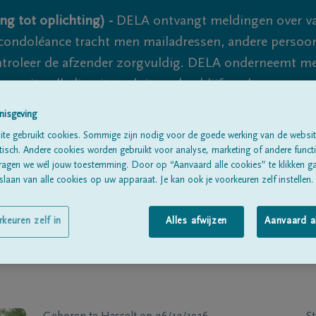
ng tot oplichting) -
DELA ontvangt meldingen over va
ondoléance tracht men mailadressen, andere persoon
controleer de afzender zorgvuldig. DELA onderneemt m
 nooit volledig uit te sluiten, dus blijf waakzaam.
nisgeving
te gebruikt cookies. Sommige zijn nodig voor de goede werking van de websit
Alle rouwberichten
Over ons
B
sch. Andere cookies worden gebruikt voor analyse, marketing of andere functio
ragen we wél jouw toestemming. Door op “Aanvaard alle cookies” te klikken g
laan van alle cookies op uw apparaat. Je kan ook je voorkeuren zelf instellen.
rkeuren zelf in
Alles afwijzen
Aanvaard a