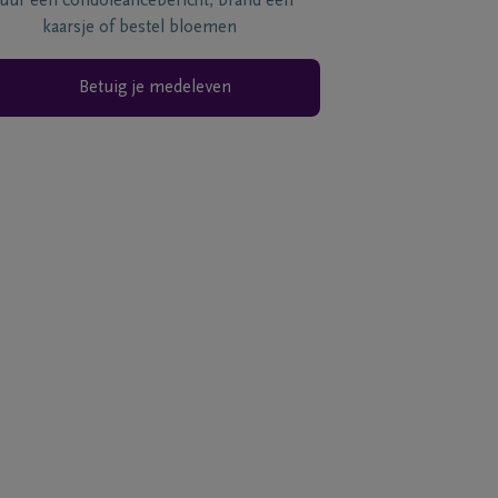
tuur een condoléancebericht, brand een
kaarsje of bestel bloemen
Betuig je medeleven