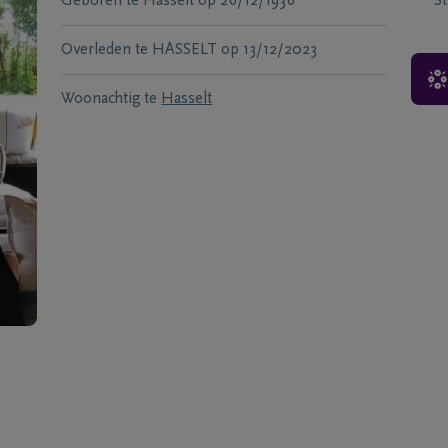
Geboren te
Hasselt
op
26/12/1936
S
Overleden te
HASSELT
op
13/12/2023
Woonachtig te
Hasselt