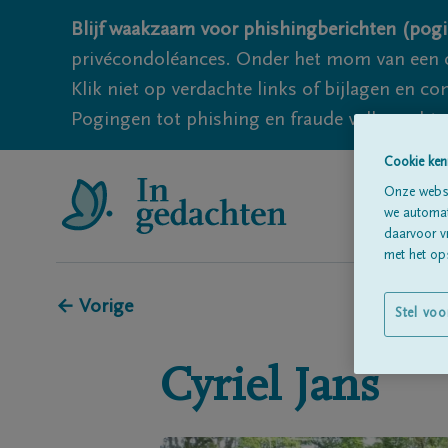
Blijf waakzaam voor phishingberichten (pogi
privécondoléances. Onder het mom van een c
Klik niet op verdachte links of bijlagen en 
Pogingen tot phishing en fraude vallen echter
Cookie ken
Onze websi
we automati
daarvoor v
met het ops
← Vorige
Stel voo
Cyriel
Jans