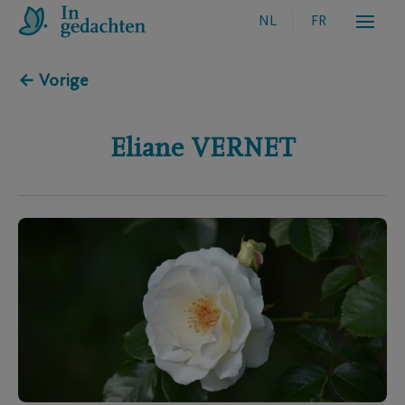
NL
FR
← Vorige
Eliane
VERNET