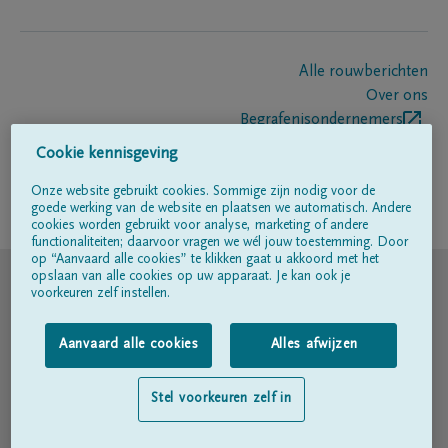
Alle rouwberichten
Over ons
Begrafenisondernemers
Contact
Cookie kennisgeving
Onze website gebruikt cookies. Sommige zijn nodig voor de
goede werking van de website en plaatsen we automatisch. Andere
Volg ons op
cookies worden gebruikt voor analyse, marketing of andere
functionaliteiten; daarvoor vragen we wél jouw toestemming. Door
op “Aanvaard alle cookies” te klikken gaat u akkoord met het
© DELA
opslaan van alle cookies op uw apparaat. Je kan ook je
voorkeuren zelf instellen.
Gebruiksvoorwaarden
Aanvaard alle cookies
Alles afwijzen
Privacyverklaring
Stel voorkeuren zelf in
Toegankelijkheidsverklaring
Cookiebeleid