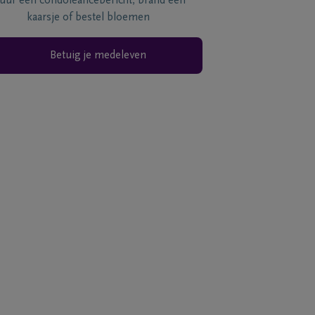
tuur een condoléancebericht, brand een
kaarsje of bestel bloemen
Betuig je medeleven