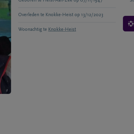
Geboren te
Heist-Aan-Zee
op
07/11/1947
S
Overleden te
Knokke-Heist
op
13/12/2023
Woonachtig te
Knokke-Heist