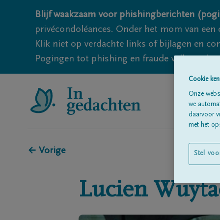
Blijf waakzaam voor phishingberichten (pogi
privécondoléances. Onder het mom van een c
Klik niet op verdachte links of bijlagen en 
Pogingen tot phishing en fraude vallen echter
Cookie ken
Onze websi
we automati
daarvoor v
met het ops
← Vorige
Stel voo
Lucien
Wuyta