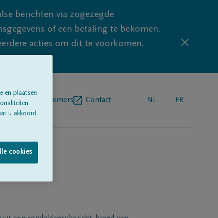
lse berichten via zogezegde
sgegevens of een betaling te bekomen.
eerdere acties om dit te voorkomen.
e en plaatsen
egrafenisondernemers
Contact
NL
FR
naliteiten;
aat u akkoord
lle cookies