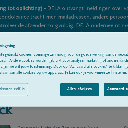
ng tot oplichting) -
DELA ontvangt meldingen over va
ondoléance tracht men mailadressen, andere persoon
controleer de afzender zorgvuldig. DELA onderneemt m
 nooit volledig uit te sluiten, dus blijf waakzaam.
nisgeving
te gebruikt cookies. Sommige zijn nodig voor de goede werking van de websit
Alle rouwberichten
Over ons
B
sch. Andere cookies worden gebruikt voor analyse, marketing of andere functio
ragen we wél jouw toestemming. Door op “Aanvaard alle cookies” te klikken g
laan van alle cookies op uw apparaat. Je kan ook je voorkeuren zelf instellen.
rkeuren zelf in
Alles afwijzen
Aanvaard a
ck