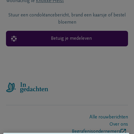
Woonachtig te
Knokke-Heist
Stuur een condoléancebericht, brand een kaarsje of bestel
bloemen
Betuig je medeleven
Alle rouwberichten
Over ons
Begrafenisondernemers