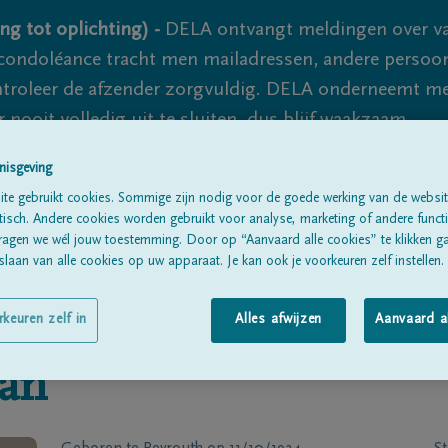
ng tot oplichting) -
DELA ontvangt meldingen over va
ondoléance tracht men mailadressen, andere persoon
controleer de afzender zorgvuldig. DELA onderneemt m
 nooit volledig uit te sluiten, dus blijf waakzaam.
nisgeving
te gebruikt cookies. Sommige zijn nodig voor de goede werking van de websit
Alle rouwberichten
Over ons
B
sch. Andere cookies worden gebruikt voor analyse, marketing of andere functio
ragen we wél jouw toestemming. Door op “Aanvaard alle cookies” te klikken g
laan van alle cookies op uw apparaat. Je kan ook je voorkeuren zelf instellen.
rkeuren zelf in
Alles afwijzen
Aanvaard a
ian