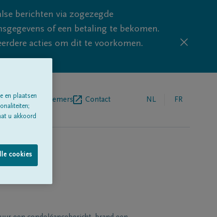
lse berichten via zogezegde
sgegevens of een betaling te bekomen.
eerdere acties om dit te voorkomen.
e en plaatsen
egrafenisondernemers
Contact
NL
FR
naliteiten;
aat u akkoord
lle cookies