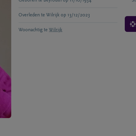
Geboren te
Beyrouth
op
11/10/1934
S
Overleden te
Wilrijk
op
13/12/2023
Woonachtig te
Wilrijk