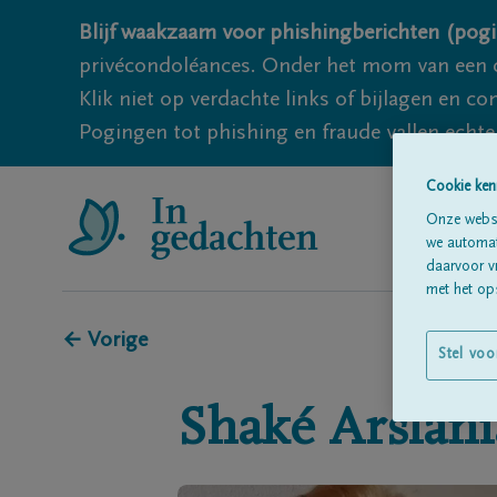
Blijf waakzaam voor phishingberichten (pogi
privécondoléances. Onder het mom van een c
Klik niet op verdachte links of bijlagen en 
Pogingen tot phishing en fraude vallen echter
Cookie ken
Onze websi
we automati
daarvoor v
met het ops
← Vorige
Stel voo
Shaké
Arslan