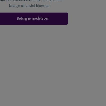
tuur een condoléancebericht, brand een
kaarsje of bestel bloemen
Betuig je medeleven