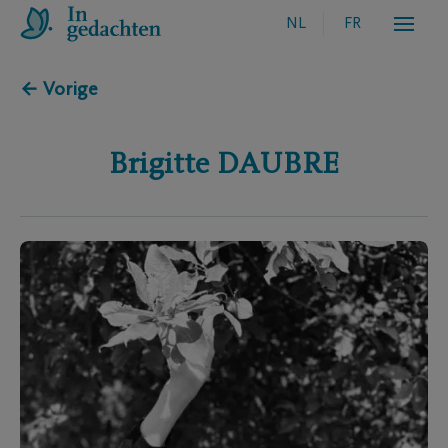
NL
FR
← Vorige
Brigitte
DAUBRE