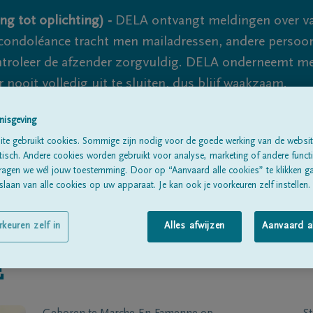
ng tot oplichting) -
DELA ontvangt meldingen over va
ondoléance tracht men mailadressen, andere persoon
controleer de afzender zorgvuldig. DELA onderneemt m
 nooit volledig uit te sluiten, dus blijf waakzaam.
nisgeving
te gebruikt cookies. Sommige zijn nodig voor de goede werking van de websit
Alle rouwberichten
Over ons
B
sch. Andere cookies worden gebruikt voor analyse, marketing of andere functio
ragen we wél jouw toestemming. Door op “Aanvaard alle cookies” te klikken g
laan van alle cookies op uw apparaat. Je kan ook je voorkeuren zelf instellen.
rkeuren zelf in
Alles afwijzen
Aanvaard a
E