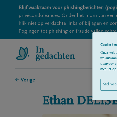
Blijf waakzaam voor phishingberichten (pogi
privécondoléances. Onder het mom van een c
Klik niet op verdachte links of bijlagen en 
Pogingen tot phishing en fraude vallen echter
Cookie ken
Onze websi
we automati
daarvoor v
met het ops
← Vorige
Stel voo
Ethan
DELIS