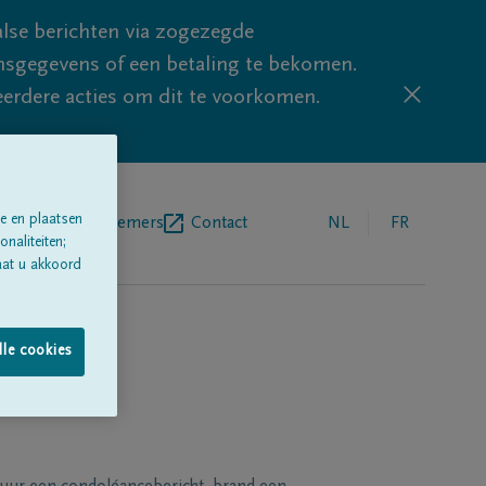
lse berichten via zogezegde
sgegevens of een betaling te bekomen.
eerdere acties om dit te voorkomen.
e en plaatsen
egrafenisondernemers
Contact
NL
FR
naliteiten;
aat u akkoord
lle cookies