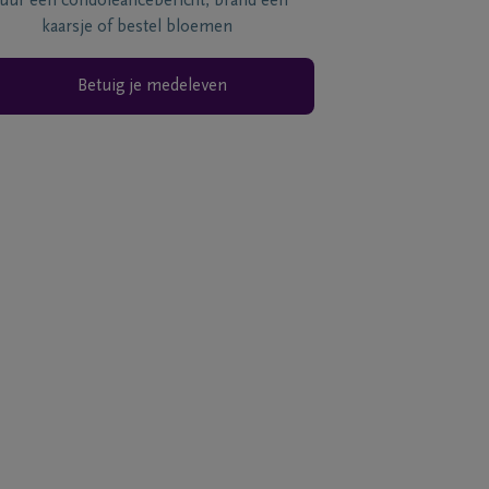
tuur een condoléancebericht, brand een
kaarsje of bestel bloemen
Betuig je medeleven