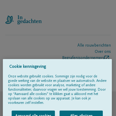
Alle rouwberichten
Over ons
Begrafenisondernemers
Contact
Cookie kennisgeving
Onze website gebruikt cookies. Sommige zijn nodig voor de
goede werking van de website en plaatsen we automatisch. Andere
Volg ons op
cookies worden gebruikt voor analyse, marketing of andere
functionaliteiten; daarvoor vragen we wél jouw toestemming. Door
op “Aanvaard alle cookies” te klikken gaat u akkoord met het
© DELA
opslaan van alle cookies op uw apparaat. Je kan ook je
voorkeuren zelf instellen.
Gebruiksvoorwaarden