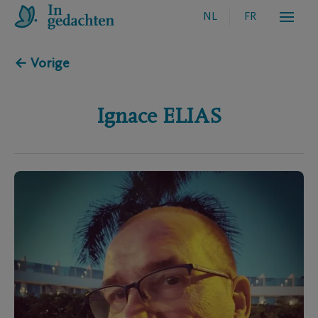
NL
FR
← Vorige
Ignace
ELIAS