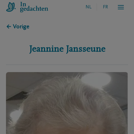
NL
FR
← Vorige
Jeannine
Jansseune