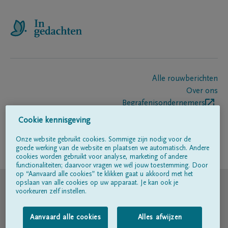
Alle rouwberichten
Over ons
Begrafenisondernemers
Contact
Cookie kennisgeving
Onze website gebruikt cookies. Sommige zijn nodig voor de
goede werking van de website en plaatsen we automatisch. Andere
Volg ons op
cookies worden gebruikt voor analyse, marketing of andere
functionaliteiten; daarvoor vragen we wél jouw toestemming. Door
op “Aanvaard alle cookies” te klikken gaat u akkoord met het
© DELA
opslaan van alle cookies op uw apparaat. Je kan ook je
voorkeuren zelf instellen.
Gebruiksvoorwaarden
Aanvaard alle cookies
Alles afwijzen